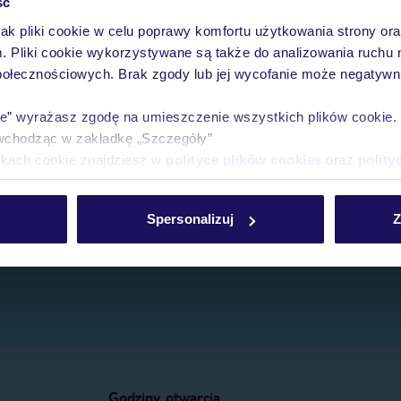
ść
jak pliki cookie w celu poprawy komfortu użytkowania strony or
e.
m. Pliki cookie wykorzystywane są także do analizowania ruchu 
połecznościowych. Brak zgody lub jej wycofanie może negatywni
ie” wyrażasz zgodę na umieszczenie wszystkich plików cookie
wchodząc w zakładkę „Szczegóły”
ikach cookie znajdziesz w
polityce plików cookies
oraz
polity
Spersonalizuj
Z
Godziny otwarcia