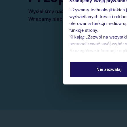
Szanujemy Twoją prywatno
Używamy technologii takich 
Wysłaliśmy nasz serwis na krótkie wakacj
wyświetlanych treści i rekla
Wracamy niebawem!
oferowania funkcji mediów s
funkcje strony.
Klikając „Zezwól na wszystk
personalizować swój wybór 
Szczegółowe informacje o pl
Nie zezwalaj