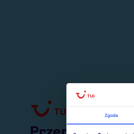
1
numer
w Polsce
Zgoda
Przejdź do TUI.pl
Przepraszamy