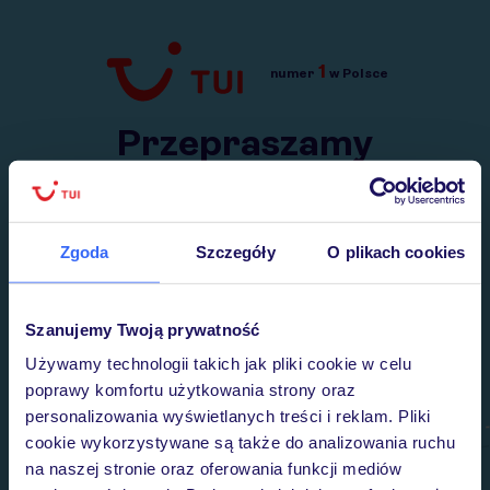
1
numer
w Polsce
Przejdź do TUI.pl
Przepraszamy
Wysłaliśmy nasz serwis na krótkie wakacje.
Wracamy niebawem!
Zgoda
Szczegóły
O plikach cookies
Szanujemy Twoją prywatność
Używamy technologii takich jak pliki cookie w celu
poprawy komfortu użytkowania strony oraz
personalizowania wyświetlanych treści i reklam. Pliki
cookie wykorzystywane są także do analizowania ruchu
na naszej stronie oraz oferowania funkcji mediów