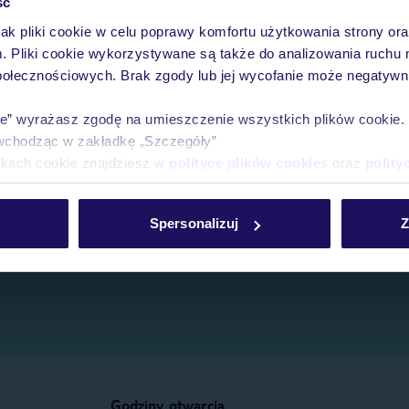
ść
jak pliki cookie w celu poprawy komfortu użytkowania strony or
e.
m. Pliki cookie wykorzystywane są także do analizowania ruchu 
połecznościowych. Brak zgody lub jej wycofanie może negatywni
ie” wyrażasz zgodę na umieszczenie wszystkich plików cookie
wchodząc w zakładkę „Szczegóły”
ikach cookie znajdziesz w
polityce plików cookies
oraz
polity
Spersonalizuj
Z
Godziny otwarcia