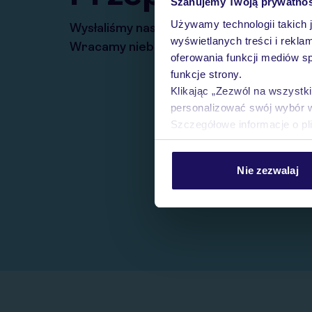
Szanujemy Twoją prywatno
Używamy technologii takich 
Wysłaliśmy nasz serwis na krótkie wakacj
wyświetlanych treści i rekla
Wracamy niebawem!
oferowania funkcji mediów s
funkcje strony.
Klikając „Zezwól na wszystk
personalizować swój wybór 
Szczegółowe informacje o pl
Nie zezwalaj