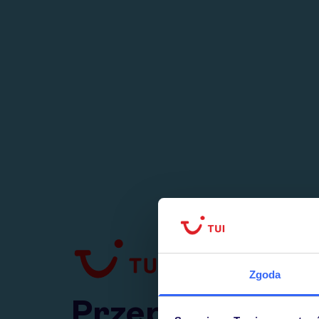
1
numer
w Polsce
Zgoda
Przejdź do TUI.pl
Przepraszamy