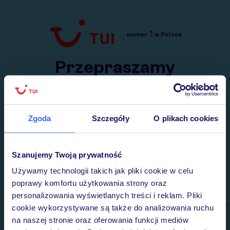
1
numer
w Polsce
Przejdź do TUI.pl
Przepraszamy
Wysłaliśmy nasz serwis na krótkie wakacje.
Wracamy niebawem!
Zgoda
Szczegóły
O plikach cookies
Szanujemy Twoją prywatność
Używamy technologii takich jak pliki cookie w celu
poprawy komfortu użytkowania strony oraz
personalizowania wyświetlanych treści i reklam. Pliki
cookie wykorzystywane są także do analizowania ruchu
na naszej stronie oraz oferowania funkcji mediów