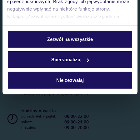
społecznościowych. Brak zgody lub jej wycofanie może
negatywnie wpłynąć na niektóre funkcje strony.
Klikając „Zezwól na wszystkie” wyrażasz zgodę na
umieszczenie wszystkich plików cookie. Możesz jednak
personalizować swój wybór wchodząc w zakładkę
„Szczegóły”
Zezwól na wszystkie
Szczegółowe informacje o plikach cookie znajdziesz
w
polityce plików cookies
oraz
polityce prywatności
.
Spersonalizuj
Nie zezwalaj
Telefoniczne Centrum Rezerwacji
22 270 31 20
Całkowity koszt połączenia wg stawki operatora
Godziny otwarcia
08:00-22:00
poniedziałek - piątek
09:00-21:00
sobota
09:00-20:00
niedziela