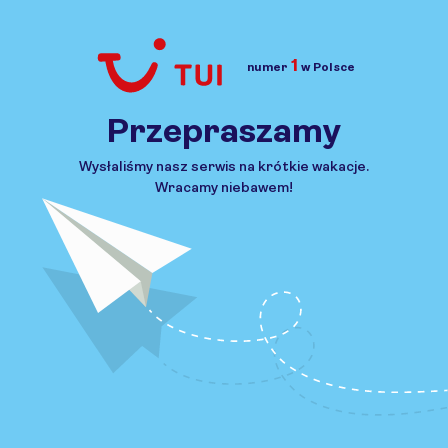
1
numer
w Polsce
Przejdź do TUI.pl
Przepraszamy
Wysłaliśmy nasz serwis na krótkie wakacje.
Wracamy niebawem!