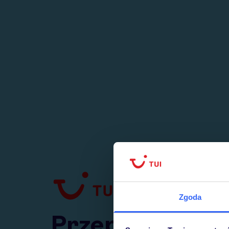
1
numer
w Polsce
Zgoda
Przejdź do TUI.pl
Przepraszamy