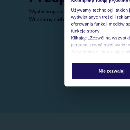
Szanujemy Twoją prywatno
Używamy technologii takich 
Wysłaliśmy nasz serwis na krótkie wakacj
wyświetlanych treści i rekla
Wracamy niebawem!
oferowania funkcji mediów s
funkcje strony.
Klikając „Zezwól na wszystk
personalizować swój wybór 
Szczegółowe informacje o pl
Nie zezwalaj