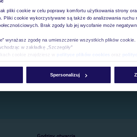
ść
jak pliki cookie w celu poprawy komfortu użytkowania strony or
e.
m. Pliki cookie wykorzystywane są także do analizowania ruchu 
połecznościowych. Brak zgody lub jej wycofanie może negatywni
ie” wyrażasz zgodę na umieszczenie wszystkich plików cookie
wchodząc w zakładkę „Szczegóły”
ikach cookie znajdziesz w
polityce plików cookies
oraz
polity
Spersonalizuj
Z
Godziny otwarcia