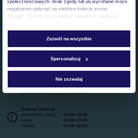
społecznościowych. Brak zgody lub jej wycofanie może
negatywnie wpłynąć na niektóre funkcje strony.
Klikając „Zezwól na wszystkie” wyrażasz zgodę na
umieszczenie wszystkich plików cookie. Możesz jednak
personalizować swój wybór wchodząc w zakładkę
„Szczegóły”
Zezwól na wszystkie
Szczegółowe informacje o plikach cookie znajdziesz
w
polityce plików cookies
oraz
polityce prywatności
.
Spersonalizuj
Nie zezwalaj
Telefoniczne Centrum Rezerwacji
22 270 31 20
Całkowity koszt połączenia wg stawki operatora
Godziny otwarcia
08:00-22:00
poniedziałek - piątek
09:00-21:00
sobota
09:00-20:00
niedziela