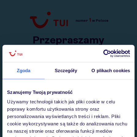
1
numer
w Polsce
Przejdź do TUI.pl
Przepraszamy
Wysłaliśmy nasz serwis na krótkie wakacje.
Wracamy niebawem!
Zgoda
Szczegóły
O plikach cookies
Szanujemy Twoją prywatność
Używamy technologii takich jak pliki cookie w celu
poprawy komfortu użytkowania strony oraz
personalizowania wyświetlanych treści i reklam. Pliki
cookie wykorzystywane są także do analizowania ruchu
na naszej stronie oraz oferowania funkcji mediów