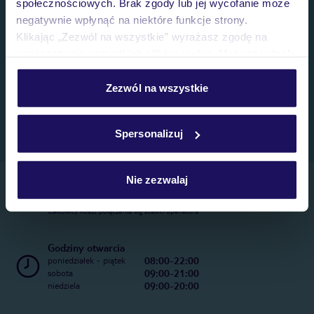
społecznościowych. Brak zgody lub jej wycofanie może
negatywnie wpłynąć na niektóre funkcje strony.
Klikając „Zezwól na wszystkie” wyrażasz zgodę na
umieszczenie wszystkich plików cookie. Możesz jednak
personalizować swój wybór wchodząc w zakładkę
„Szczegóły”
Zezwól na wszystkie
Szczegółowe informacje o plikach cookie znajdziesz
w
polityce plików cookies
oraz
polityce prywatności
.
Spersonalizuj
Nie zezwalaj
Telefoniczne Centrum Rezerwacji
22 270 31 20
Całkowity koszt połączenia wg stawki operatora
Godziny otwarcia
08:00-22:00
poniedziałek - piątek
09:00-21:00
sobota
09:00-20:00
niedziela