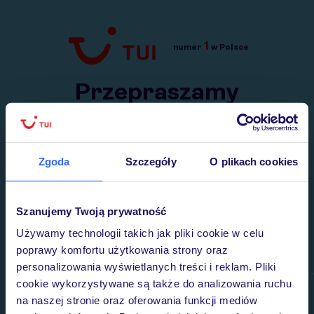
1
numer
w Polsce
Przejdź do TUI.pl
Przepraszamy
Wysłaliśmy nasz serwis na krótkie wakacje.
Wracamy niebawem!
Zgoda
Szczegóły
O plikach cookies
Szanujemy Twoją prywatność
Używamy technologii takich jak pliki cookie w celu
poprawy komfortu użytkowania strony oraz
personalizowania wyświetlanych treści i reklam. Pliki
cookie wykorzystywane są także do analizowania ruchu
na naszej stronie oraz oferowania funkcji mediów