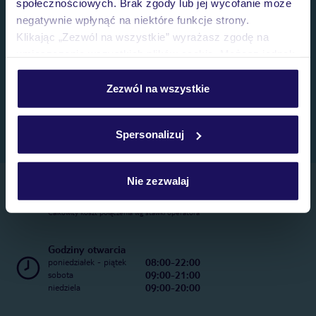
społecznościowych. Brak zgody lub jej wycofanie może
negatywnie wpłynąć na niektóre funkcje strony.
Klikając „Zezwól na wszystkie” wyrażasz zgodę na
umieszczenie wszystkich plików cookie. Możesz jednak
personalizować swój wybór wchodząc w zakładkę
„Szczegóły”
Zezwól na wszystkie
Szczegółowe informacje o plikach cookie znajdziesz
w
polityce plików cookies
oraz
polityce prywatności
.
Spersonalizuj
Nie zezwalaj
Telefoniczne Centrum Rezerwacji
22 270 31 20
Całkowity koszt połączenia wg stawki operatora
Godziny otwarcia
08:00-22:00
poniedziałek - piątek
09:00-21:00
sobota
09:00-20:00
niedziela