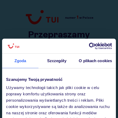
1
numer
w Polsce
Przejdź do TUI.pl
Przepraszamy
Wysłaliśmy nasz serwis na krótkie wakacje.
Wracamy niebawem!
Zgoda
Szczegóły
O plikach cookies
Szanujemy Twoją prywatność
Używamy technologii takich jak pliki cookie w celu
poprawy komfortu użytkowania strony oraz
personalizowania wyświetlanych treści i reklam. Pliki
cookie wykorzystywane są także do analizowania ruchu
na naszej stronie oraz oferowania funkcji mediów