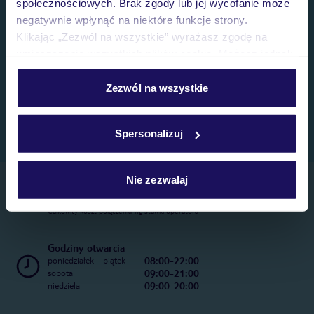
społecznościowych. Brak zgody lub jej wycofanie może
negatywnie wpłynąć na niektóre funkcje strony.
Klikając „Zezwól na wszystkie” wyrażasz zgodę na
umieszczenie wszystkich plików cookie. Możesz jednak
personalizować swój wybór wchodząc w zakładkę
„Szczegóły”
Zezwól na wszystkie
Szczegółowe informacje o plikach cookie znajdziesz
w
polityce plików cookies
oraz
polityce prywatności
.
Spersonalizuj
Nie zezwalaj
Telefoniczne Centrum Rezerwacji
22 270 31 20
Całkowity koszt połączenia wg stawki operatora
Godziny otwarcia
08:00-22:00
poniedziałek - piątek
09:00-21:00
sobota
09:00-20:00
niedziela