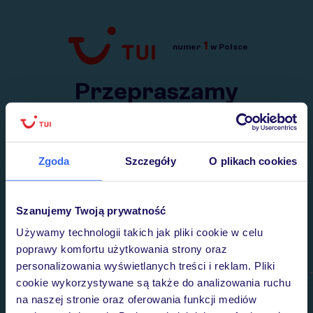
1
numer
w Polsce
Przejdź do TUI.pl
Przepraszamy
Wysłaliśmy nasz serwis na krótkie wakacje.
Wracamy niebawem!
Zgoda
Szczegóły
O plikach cookies
Szanujemy Twoją prywatność
Używamy technologii takich jak pliki cookie w celu
poprawy komfortu użytkowania strony oraz
personalizowania wyświetlanych treści i reklam. Pliki
cookie wykorzystywane są także do analizowania ruchu
na naszej stronie oraz oferowania funkcji mediów