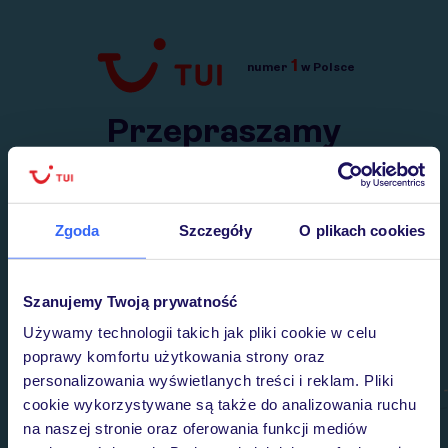
1
numer
w Polsce
Przejdź do TUI.pl
Przepraszamy
Wysłaliśmy nasz serwis na krótkie wakacje.
Wracamy niebawem!
Zgoda
Szczegóły
O plikach cookies
Szanujemy Twoją prywatność
Używamy technologii takich jak pliki cookie w celu
poprawy komfortu użytkowania strony oraz
personalizowania wyświetlanych treści i reklam. Pliki
cookie wykorzystywane są także do analizowania ruchu
na naszej stronie oraz oferowania funkcji mediów