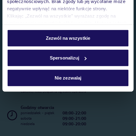
społecznościowych. Brak zgody lub jej wycofanie może
negatywnie wpłynąć na niektóre funkcje strony.
Klikając „Zezwól na wszystkie” wyrażasz zgodę na
umieszczenie wszystkich plików cookie. Możesz jednak
personalizować swój wybór wchodząc w zakładkę
„Szczegóły”
Zezwól na wszystkie
Szczegółowe informacje o plikach cookie znajdziesz
w
polityce plików cookies
oraz
polityce prywatności
.
Spersonalizuj
Nie zezwalaj
Telefoniczne Centrum Rezerwacji
22 270 31 20
Całkowity koszt połączenia wg stawki operatora
Godziny otwarcia
08:00-22:00
poniedziałek - piątek
09:00-21:00
sobota
09:00-20:00
niedziela