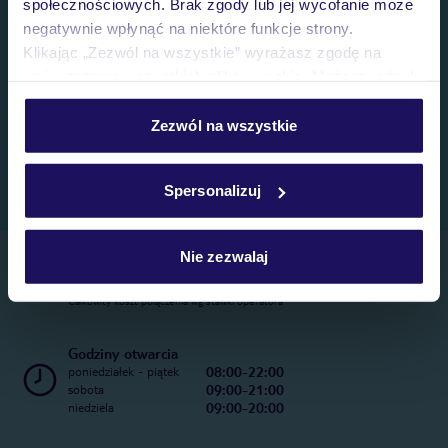
społecznościowych. Brak zgody lub jej wycofanie może
negatywnie wpłynąć na niektóre funkcje strony.
Klikając „Zezwól na wszystkie” wyrażasz zgodę na
umieszczenie wszystkich plików cookie. Możesz jednak
personalizować swój wybór wchodząc w zakładkę
„Szczegóły”
Zezwól na wszystkie
Szczegółowe informacje o plikach cookie znajdziesz
w
polityce plików cookies
oraz
polityce prywatności
.
Spersonalizuj
Nie zezwalaj
Telefoniczne Centrum Rezerwacji
22 270 31 20
Całkowity koszt połączenia wg stawki operatora
Godziny otwarcia
08:00-22:00
poniedziałek - piątek
09:00-21:00
sobota
09:00-20:00
niedziela