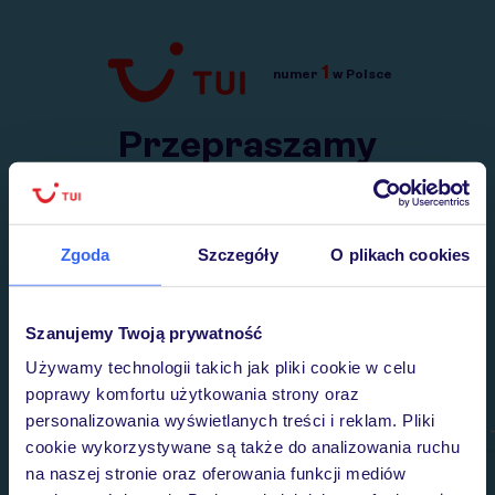
1
numer
w Polsce
Przejdź do TUI.pl
Przepraszamy
Wysłaliśmy nasz serwis na krótkie wakacje.
Wracamy niebawem!
Zgoda
Szczegóły
O plikach cookies
Szanujemy Twoją prywatność
Używamy technologii takich jak pliki cookie w celu
poprawy komfortu użytkowania strony oraz
personalizowania wyświetlanych treści i reklam. Pliki
cookie wykorzystywane są także do analizowania ruchu
na naszej stronie oraz oferowania funkcji mediów