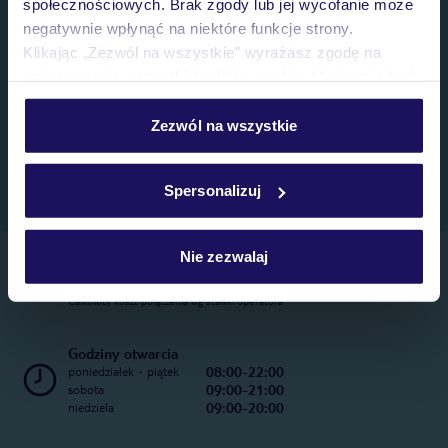
społecznościowych. Brak zgody lub jej wycofanie może
negatywnie wpłynąć na niektóre funkcje strony.
Klikając „Zezwól na wszystkie” wyrażasz zgodę na
umieszczenie wszystkich plików cookie. Możesz jednak
personalizować swój wybór wchodząc w zakładkę
„Szczegóły”
Zezwól na wszystkie
Szczegółowe informacje o plikach cookie znajdziesz
w
polityce plików cookies
oraz
polityce prywatności
.
Spersonalizuj
Nie zezwalaj
Telefoniczne Centrum Rezerwacji
22 270 31 20
Całkowity koszt połączenia wg stawki operatora
Godziny otwarcia
08:00-22:00
poniedziałek - piątek
09:00-21:00
sobota
09:00-20:00
niedziela