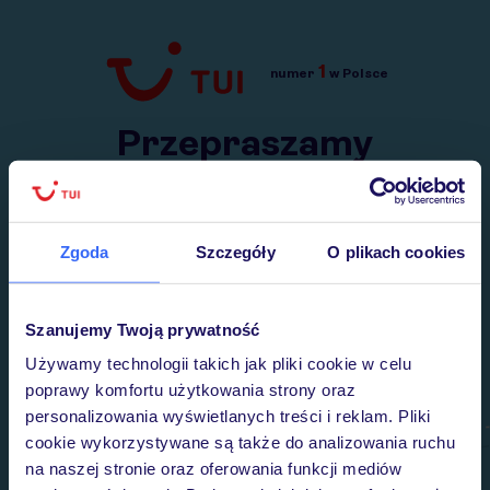
1
numer
w Polsce
Przejdź do TUI.pl
Przepraszamy
Wysłaliśmy nasz serwis na krótkie wakacje.
Wracamy niebawem!
Zgoda
Szczegóły
O plikach cookies
Szanujemy Twoją prywatność
Używamy technologii takich jak pliki cookie w celu
poprawy komfortu użytkowania strony oraz
personalizowania wyświetlanych treści i reklam. Pliki
cookie wykorzystywane są także do analizowania ruchu
na naszej stronie oraz oferowania funkcji mediów