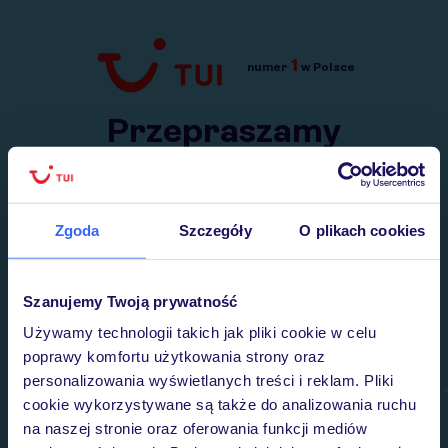
1
numer
w Polsce
Przejdź do TUI.pl
Przepraszamy
Wysłaliśmy nasz serwis na krótkie wakacje.
Wracamy niebawem!
Zgoda
Szczegóły
O plikach cookies
Szanujemy Twoją prywatność
Używamy technologii takich jak pliki cookie w celu
poprawy komfortu użytkowania strony oraz
personalizowania wyświetlanych treści i reklam. Pliki
cookie wykorzystywane są także do analizowania ruchu
na naszej stronie oraz oferowania funkcji mediów