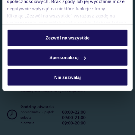
społecznościowych. Brak zgody lub jej wycofanie może
negatywnie wpłynąć na niektóre funkcje strony.
Klikając „Zezwól na wszystkie” wyrażasz zgodę na
umieszczenie wszystkich plików cookie. Możesz jednak
personalizować swój wybór wchodząc w zakładkę
„Szczegóły”
Zezwól na wszystkie
Szczegółowe informacje o plikach cookie znajdziesz
w
polityce plików cookies
oraz
polityce prywatności
.
Spersonalizuj
Nie zezwalaj
Telefoniczne Centrum Rezerwacji
22 270 31 20
Całkowity koszt połączenia wg stawki operatora
Godziny otwarcia
08:00-22:00
poniedziałek - piątek
09:00-21:00
sobota
09:00-20:00
niedziela