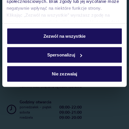
społecznościowych. Brak zgody lub jej wycofanie może
negatywnie wpłynąć na niektóre funkcje strony.
Klikając „Zezwól na wszystkie” wyrażasz zgodę na
umieszczenie wszystkich plików cookie. Możesz jednak
personalizować swój wybór wchodząc w zakładkę
„Szczegóły”
Zezwól na wszystkie
Szczegółowe informacje o plikach cookie znajdziesz
w
polityce plików cookies
oraz
polityce prywatności
.
Spersonalizuj
Nie zezwalaj
Telefoniczne Centrum Rezerwacji
22 270 31 20
Całkowity koszt połączenia wg stawki operatora
Godziny otwarcia
08:00-22:00
poniedziałek - piątek
09:00-21:00
sobota
09:00-20:00
niedziela