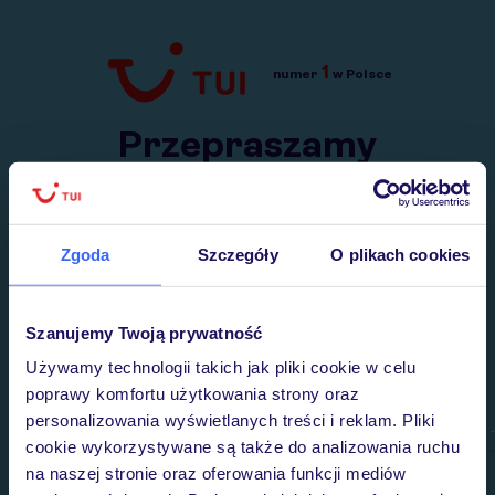
1
numer
w Polsce
Przejdź do TUI.pl
Przepraszamy
Wysłaliśmy nasz serwis na krótkie wakacje.
Wracamy niebawem!
Zgoda
Szczegóły
O plikach cookies
Szanujemy Twoją prywatność
Używamy technologii takich jak pliki cookie w celu
poprawy komfortu użytkowania strony oraz
personalizowania wyświetlanych treści i reklam. Pliki
cookie wykorzystywane są także do analizowania ruchu
na naszej stronie oraz oferowania funkcji mediów