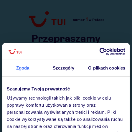
1
numer
w Polsce
Przejdź do TUI.pl
Przepraszamy
Wysłaliśmy nasz serwis na krótkie wakacje.
Wracamy niebawem!
Zgoda
Szczegóły
O plikach cookies
Szanujemy Twoją prywatność
Używamy technologii takich jak pliki cookie w celu
poprawy komfortu użytkowania strony oraz
personalizowania wyświetlanych treści i reklam. Pliki
cookie wykorzystywane są także do analizowania ruchu
na naszej stronie oraz oferowania funkcji mediów