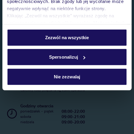
społecznościowych. Brak zgody lub jej wycofanie może
negatywnie wpłynąć na niektóre funkcje strony.
Klikając „Zezwól na wszystkie” wyrażasz zgodę na
umieszczenie wszystkich plików cookie. Możesz jednak
personalizować swój wybór wchodząc w zakładkę
„Szczegóły”
Zezwól na wszystkie
Szczegółowe informacje o plikach cookie znajdziesz
w
polityce plików cookies
oraz
polityce prywatności
.
Spersonalizuj
Nie zezwalaj
Telefoniczne Centrum Rezerwacji
22 270 31 20
Całkowity koszt połączenia wg stawki operatora
Godziny otwarcia
08:00-22:00
poniedziałek - piątek
09:00-21:00
sobota
09:00-20:00
niedziela