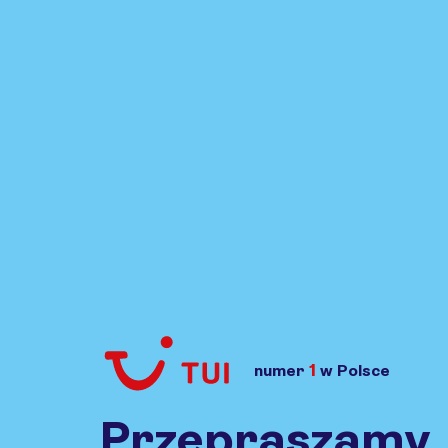
1
numer
w Polsce
Przejdź do TUI.pl
Przepraszamy