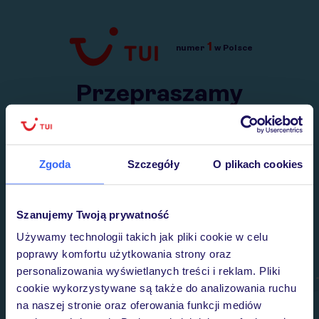
1
numer
w Polsce
Przejdź do TUI.pl
Przepraszamy
Wysłaliśmy nasz serwis na krótkie wakacje.
Wracamy niebawem!
Zgoda
Szczegóły
O plikach cookies
Szanujemy Twoją prywatność
Używamy technologii takich jak pliki cookie w celu
poprawy komfortu użytkowania strony oraz
personalizowania wyświetlanych treści i reklam. Pliki
cookie wykorzystywane są także do analizowania ruchu
na naszej stronie oraz oferowania funkcji mediów