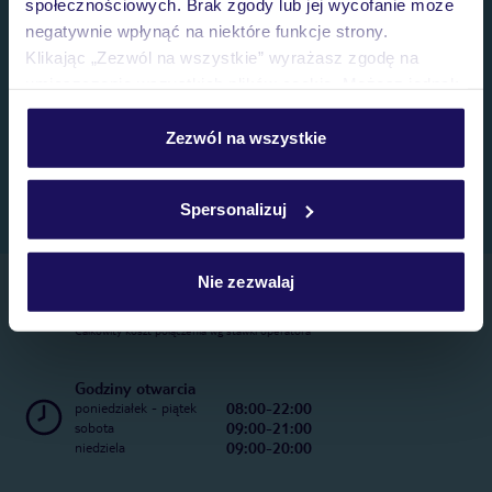
społecznościowych. Brak zgody lub jej wycofanie może
negatywnie wpłynąć na niektóre funkcje strony.
Klikając „Zezwól na wszystkie” wyrażasz zgodę na
umieszczenie wszystkich plików cookie. Możesz jednak
personalizować swój wybór wchodząc w zakładkę
„Szczegóły”
Zezwól na wszystkie
Szczegółowe informacje o plikach cookie znajdziesz
w
polityce plików cookies
oraz
polityce prywatności
.
Spersonalizuj
Nie zezwalaj
Telefoniczne Centrum Rezerwacji
22 270 31 20
Całkowity koszt połączenia wg stawki operatora
Godziny otwarcia
08:00-22:00
poniedziałek - piątek
09:00-21:00
sobota
09:00-20:00
niedziela