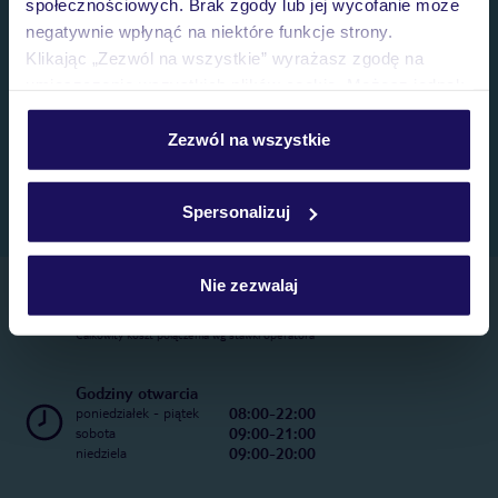
społecznościowych. Brak zgody lub jej wycofanie może
negatywnie wpłynąć na niektóre funkcje strony.
Klikając „Zezwól na wszystkie” wyrażasz zgodę na
umieszczenie wszystkich plików cookie. Możesz jednak
personalizować swój wybór wchodząc w zakładkę
„Szczegóły”
Zezwól na wszystkie
Szczegółowe informacje o plikach cookie znajdziesz
w
polityce plików cookies
oraz
polityce prywatności
.
Spersonalizuj
Nie zezwalaj
Telefoniczne Centrum Rezerwacji
22 270 31 20
Całkowity koszt połączenia wg stawki operatora
Godziny otwarcia
08:00-22:00
poniedziałek - piątek
09:00-21:00
sobota
09:00-20:00
niedziela