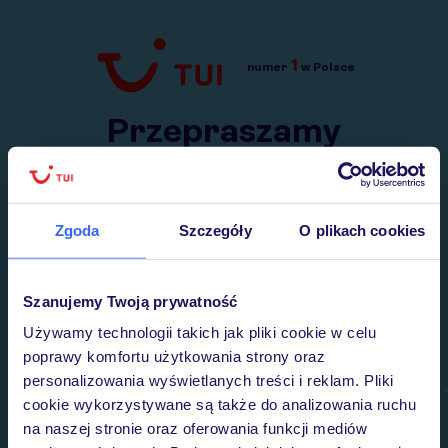
1
numer
w Polsce
Przejdź do TUI.pl
Przepraszamy
Wysłaliśmy nasz serwis na krótkie wakacje.
Wracamy niebawem!
Zgoda
Szczegóły
O plikach cookies
Szanujemy Twoją prywatność
Używamy technologii takich jak pliki cookie w celu
poprawy komfortu użytkowania strony oraz
personalizowania wyświetlanych treści i reklam. Pliki
cookie wykorzystywane są także do analizowania ruchu
na naszej stronie oraz oferowania funkcji mediów