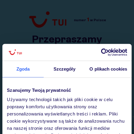
1
numer
w Polsce
Przejdź do TUI.pl
Przepraszamy
Wysłaliśmy nasz serwis na krótkie wakacje.
Wracamy niebawem!
Zgoda
Szczegóły
O plikach cookies
Szanujemy Twoją prywatność
Używamy technologii takich jak pliki cookie w celu
poprawy komfortu użytkowania strony oraz
personalizowania wyświetlanych treści i reklam. Pliki
cookie wykorzystywane są także do analizowania ruchu
na naszej stronie oraz oferowania funkcji mediów