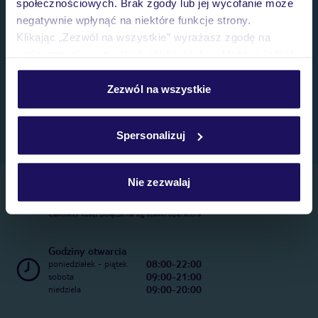
społecznościowych. Brak zgody lub jej wycofanie może
negatywnie wpłynąć na niektóre funkcje strony.
Klikając „Zezwól na wszystkie” wyrażasz zgodę na
umieszczenie wszystkich plików cookie. Możesz jednak
personalizować swój wybór wchodząc w zakładkę
„Szczegóły”
Zezwól na wszystkie
Szczegółowe informacje o plikach cookie znajdziesz
w
polityce plików cookies
oraz
polityce prywatności
.
Spersonalizuj
Nie zezwalaj
Telefoniczne Centrum Rezerwacji
22 270 31 20
Całkowity koszt połączenia wg stawki operatora
Godziny otwarcia
08:00-22:00
poniedziałek - piątek
09:00-21:00
sobota
09:00-20:00
niedziela