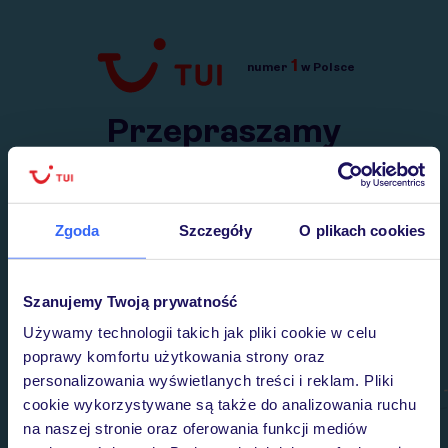
1
numer
w Polsce
Przejdź do TUI.pl
Przepraszamy
Wysłaliśmy nasz serwis na krótkie wakacje.
Wracamy niebawem!
Zgoda
Szczegóły
O plikach cookies
Szanujemy Twoją prywatność
Używamy technologii takich jak pliki cookie w celu
poprawy komfortu użytkowania strony oraz
personalizowania wyświetlanych treści i reklam. Pliki
cookie wykorzystywane są także do analizowania ruchu
na naszej stronie oraz oferowania funkcji mediów