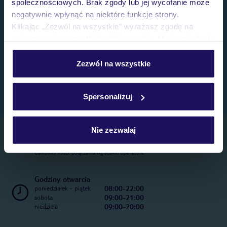
społecznościowych. Brak zgody lub jej wycofanie może
negatywnie wpłynąć na niektóre funkcje strony.
Klikając „Zezwól na wszystkie” wyrażasz zgodę na
umieszczenie wszystkich plików cookie. Możesz jednak
personalizować swój wybór wchodząc w zakładkę
„Szczegóły”
Zezwól na wszystkie
Szczegółowe informacje o plikach cookie znajdziesz
w
polityce plików cookies
oraz
polityce prywatności
.
Spersonalizuj
Nie zezwalaj
Telefoniczne Centrum Rezerwacji
22 270 31 20
Całkowity koszt połączenia wg stawki operatora
Godziny otwarcia
08:00-22:00
poniedziałek - piątek
09:00-21:00
sobota
09:00-20:00
niedziela