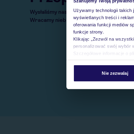
Szanujemy Twoją prywatno
Używamy technologii takich 
Wysłaliśmy nasz serwis na krótkie wakacj
wyświetlanych treści i rekla
Wracamy niebawem!
oferowania funkcji mediów s
funkcje strony.
Klikając „Zezwól na wszystk
personalizować swój wybór 
Szczegółowe informacje o pl
Nie zezwalaj