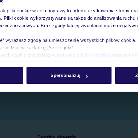
ść
jak pliki cookie w celu poprawy komfortu użytkowania strony or
e.
m. Pliki cookie wykorzystywane są także do analizowania ruchu 
połecznościowych. Brak zgody lub jej wycofanie może negatywni
ie” wyrażasz zgodę na umieszczenie wszystkich plików cookie
wchodząc w zakładkę „Szczegóły”
ikach cookie znajdziesz w
polityce plików cookies
oraz
polity
Spersonalizuj
Z
Godziny otwarcia