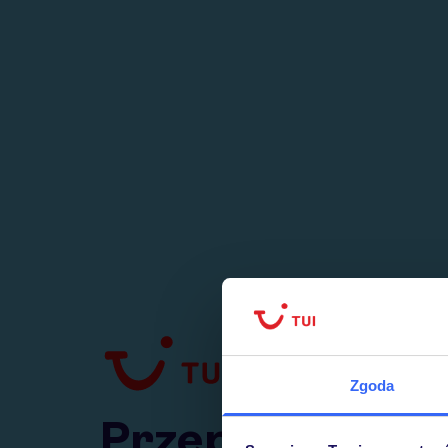
1
numer
w Polsce
Zgoda
Przejdź do TUI.pl
Przepraszamy