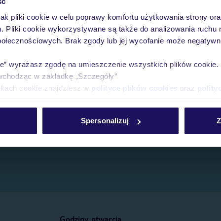
ść
jak pliki cookie w celu poprawy komfortu użytkowania strony or
e.
m. Pliki cookie wykorzystywane są także do analizowania ruchu 
połecznościowych. Brak zgody lub jej wycofanie może negatywni
ie” wyrażasz zgodę na umieszczenie wszystkich plików cookie
wchodząc w zakładkę „Szczegóły”
ikach cookie znajdziesz w
polityce plików cookies
oraz
polity
Spersonalizuj
Z
Godziny otwarcia