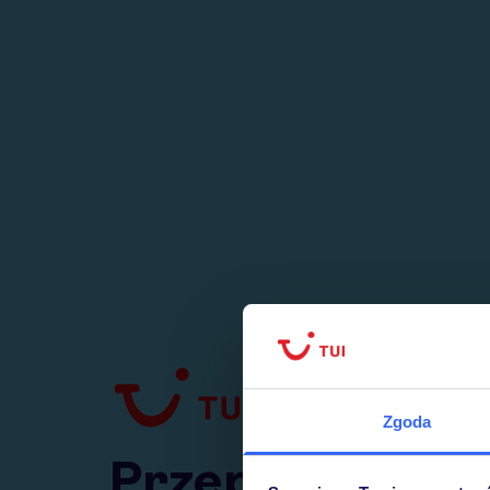
1
numer
w Polsce
Zgoda
Przejdź do TUI.pl
Przepraszamy