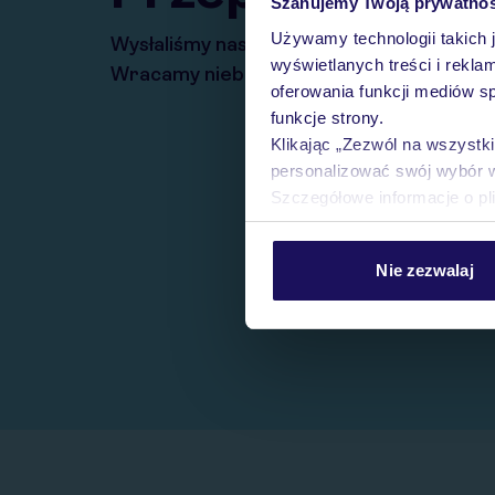
Szanujemy Twoją prywatno
Używamy technologii takich 
Wysłaliśmy nasz serwis na krótkie wakacj
wyświetlanych treści i rekla
Wracamy niebawem!
oferowania funkcji mediów s
funkcje strony.
Klikając „Zezwól na wszystk
personalizować swój wybór 
Szczegółowe informacje o pl
Nie zezwalaj