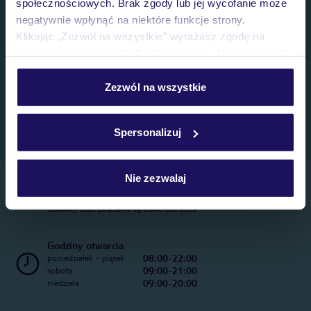
społecznościowych. Brak zgody lub jej wycofanie może
negatywnie wpłynąć na niektóre funkcje strony.
Klikając „Zezwól na wszystkie” wyrażasz zgodę na
umieszczenie wszystkich plików cookie. Możesz jednak
personalizować swój wybór wchodząc w zakładkę
„Szczegóły”
Zezwól na wszystkie
Szczegółowe informacje o plikach cookie znajdziesz
w
polityce plików cookies
oraz
polityce prywatności
.
Spersonalizuj
Nie zezwalaj
Telefoniczne Centrum Rezerwacji
22 270 31 20
Całkowity koszt połączenia wg stawki operatora
Godziny otwarcia
08:00-22:00
poniedziałek - piątek
09:00-21:00
sobota
09:00-20:00
niedziela