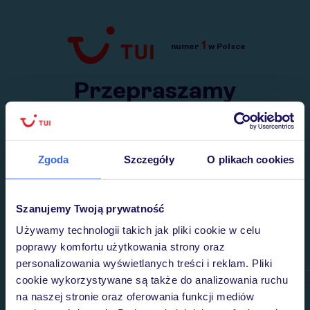
1
numer
w Polsce
Przejdź do TUI.pl
Przepraszamy
Wysłaliśmy nasz serwis na krótkie wakacje.
Wracamy niebawem!
Zgoda
Szczegóły
O plikach cookies
Szanujemy Twoją prywatność
Używamy technologii takich jak pliki cookie w celu
poprawy komfortu użytkowania strony oraz
personalizowania wyświetlanych treści i reklam. Pliki
cookie wykorzystywane są także do analizowania ruchu
na naszej stronie oraz oferowania funkcji mediów