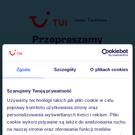
1
numer
w Polsce
Przejdź do TUI.pl
Przepraszamy
Wysłaliśmy nasz serwis na krótkie wakacje.
Wracamy niebawem!
Zgoda
Szczegóły
O plikach cookies
Szanujemy Twoją prywatność
Używamy technologii takich jak pliki cookie w celu
poprawy komfortu użytkowania strony oraz
personalizowania wyświetlanych treści i reklam. Pliki
cookie wykorzystywane są także do analizowania ruchu
na naszej stronie oraz oferowania funkcji mediów