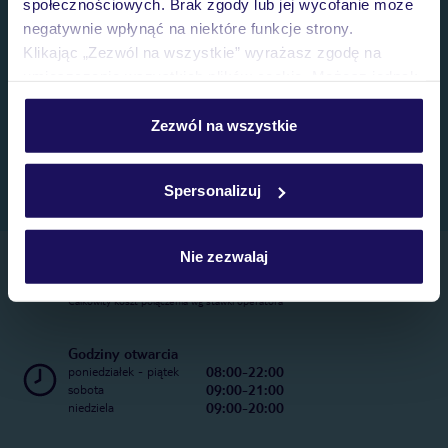
społecznościowych. Brak zgody lub jej wycofanie może
negatywnie wpłynąć na niektóre funkcje strony.
Klikając „Zezwól na wszystkie” wyrażasz zgodę na
umieszczenie wszystkich plików cookie. Możesz jednak
personalizować swój wybór wchodząc w zakładkę
„Szczegóły”
Zezwól na wszystkie
Szczegółowe informacje o plikach cookie znajdziesz
w
polityce plików cookies
oraz
polityce prywatności
.
Spersonalizuj
Nie zezwalaj
Telefoniczne Centrum Rezerwacji
22 270 31 20
Całkowity koszt połączenia wg stawki operatora
Godziny otwarcia
08:00-22:00
poniedziałek - piątek
09:00-21:00
sobota
09:00-20:00
niedziela