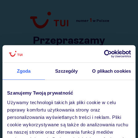
1
numer
w Polsce
Przejdź do TUI.pl
Przepraszamy
Wysłaliśmy nasz serwis na krótkie wakacje.
Wracamy niebawem!
Zgoda
Szczegóły
O plikach cookies
Szanujemy Twoją prywatność
Używamy technologii takich jak pliki cookie w celu
poprawy komfortu użytkowania strony oraz
personalizowania wyświetlanych treści i reklam. Pliki
cookie wykorzystywane są także do analizowania ruchu
na naszej stronie oraz oferowania funkcji mediów