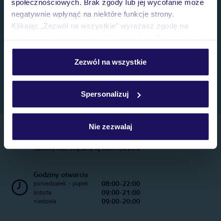
społecznościowych. Brak zgody lub jej wycofanie może
negatywnie wpłynąć na niektóre funkcje strony.
Klikając „Zezwól na wszystkie” wyrażasz zgodę na
umieszczenie wszystkich plików cookie. Możesz jednak
personalizować swój wybór wchodząc w zakładkę
„Szczegóły”
Zezwól na wszystkie
Szczegółowe informacje o plikach cookie znajdziesz
w
polityce plików cookies
oraz
polityce prywatności
.
Spersonalizuj
Nie zezwalaj
Telefoniczne Centrum Rezerwacji
22 270 31 20
Całkowity koszt połączenia wg stawki operatora
Godziny otwarcia
08:00-22:00
poniedziałek - piątek
09:00-21:00
sobota
09:00-20:00
niedziela