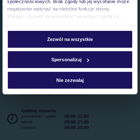
społecznościowych. Brak zgody lub jej wycofanie może
negatywnie wpłynąć na niektóre funkcje strony.
Klikając „Zezwól na wszystkie” wyrażasz zgodę na
umieszczenie wszystkich plików cookie. Możesz jednak
personalizować swój wybór wchodząc w zakładkę
„Szczegóły”
Zezwól na wszystkie
Szczegółowe informacje o plikach cookie znajdziesz
w
polityce plików cookies
oraz
polityce prywatności
.
Spersonalizuj
Nie zezwalaj
Telefoniczne Centrum Rezerwacji
22 270 31 20
Całkowity koszt połączenia wg stawki operatora
Godziny otwarcia
08:00-22:00
poniedziałek - piątek
09:00-21:00
sobota
09:00-20:00
niedziela