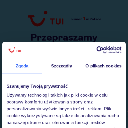
1
numer
w Polsce
Przejdź do TUI.pl
Przepraszamy
Wysłaliśmy nasz serwis na krótkie wakacje.
Wracamy niebawem!
Zgoda
Szczegóły
O plikach cookies
Szanujemy Twoją prywatność
Używamy technologii takich jak pliki cookie w celu
poprawy komfortu użytkowania strony oraz
personalizowania wyświetlanych treści i reklam. Pliki
cookie wykorzystywane są także do analizowania ruchu
na naszej stronie oraz oferowania funkcji mediów