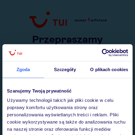
1
numer
w Polsce
Przejdź do TUI.pl
Przepraszamy
Wysłaliśmy nasz serwis na krótkie wakacje.
Wracamy niebawem!
Zgoda
Szczegóły
O plikach cookies
Szanujemy Twoją prywatność
Używamy technologii takich jak pliki cookie w celu
poprawy komfortu użytkowania strony oraz
personalizowania wyświetlanych treści i reklam. Pliki
cookie wykorzystywane są także do analizowania ruchu
na naszej stronie oraz oferowania funkcji mediów