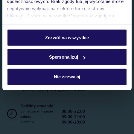
społecznościowych. Brak zgody lub jej wycofanie może
negatywnie wpłynąć na niektóre funkcje strony.
Klikając „Zezwól na wszystkie” wyrażasz zgodę na
umieszczenie wszystkich plików cookie. Możesz jednak
personalizować swój wybór wchodząc w zakładkę
„Szczegóły”
Zezwól na wszystkie
Szczegółowe informacje o plikach cookie znajdziesz
w
polityce plików cookies
oraz
polityce prywatności
.
Spersonalizuj
Nie zezwalaj
Telefoniczne Centrum Rezerwacji
22 270 31 20
Całkowity koszt połączenia wg stawki operatora
Godziny otwarcia
08:00-22:00
poniedziałek - piątek
09:00-21:00
sobota
09:00-20:00
niedziela