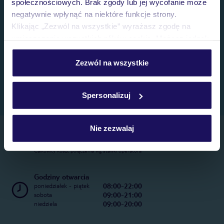
społecznościowych. Brak zgody lub jej wycofanie może
negatywnie wpłynąć na niektóre funkcje strony.
Klikając „Zezwól na wszystkie” wyrażasz zgodę na
umieszczenie wszystkich plików cookie. Możesz jednak
personalizować swój wybór wchodząc w zakładkę
„Szczegóły”
Zezwól na wszystkie
Szczegółowe informacje o plikach cookie znajdziesz
w
polityce plików cookies
oraz
polityce prywatności
.
Spersonalizuj
Nie zezwalaj
Telefoniczne Centrum Rezerwacji
22 270 31 20
Całkowity koszt połączenia wg stawki operatora
Godziny otwarcia
08:00-22:00
poniedziałek - piątek
09:00-21:00
sobota
09:00-20:00
niedziela