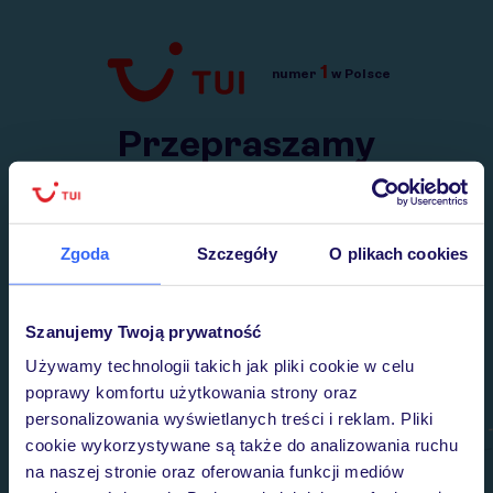
1
numer
w Polsce
Przejdź do TUI.pl
Przepraszamy
Wysłaliśmy nasz serwis na krótkie wakacje.
Wracamy niebawem!
Zgoda
Szczegóły
O plikach cookies
Szanujemy Twoją prywatność
Używamy technologii takich jak pliki cookie w celu
poprawy komfortu użytkowania strony oraz
personalizowania wyświetlanych treści i reklam. Pliki
cookie wykorzystywane są także do analizowania ruchu
na naszej stronie oraz oferowania funkcji mediów