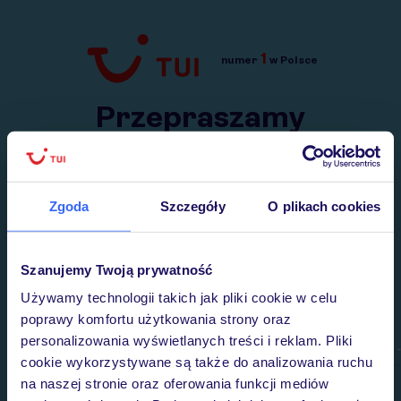
1
numer
w Polsce
Przejdź do TUI.pl
Przepraszamy
Wysłaliśmy nasz serwis na krótkie wakacje.
Wracamy niebawem!
Zgoda
Szczegóły
O plikach cookies
Szanujemy Twoją prywatność
Używamy technologii takich jak pliki cookie w celu
poprawy komfortu użytkowania strony oraz
personalizowania wyświetlanych treści i reklam. Pliki
cookie wykorzystywane są także do analizowania ruchu
na naszej stronie oraz oferowania funkcji mediów