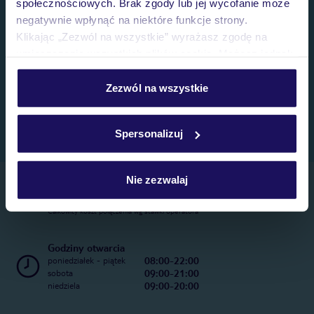
społecznościowych. Brak zgody lub jej wycofanie może
negatywnie wpłynąć na niektóre funkcje strony.
Klikając „Zezwól na wszystkie” wyrażasz zgodę na
umieszczenie wszystkich plików cookie. Możesz jednak
personalizować swój wybór wchodząc w zakładkę
„Szczegóły”
Zezwól na wszystkie
Szczegółowe informacje o plikach cookie znajdziesz
w
polityce plików cookies
oraz
polityce prywatności
.
Spersonalizuj
Nie zezwalaj
Telefoniczne Centrum Rezerwacji
22 270 31 20
Całkowity koszt połączenia wg stawki operatora
Godziny otwarcia
08:00-22:00
poniedziałek - piątek
09:00-21:00
sobota
09:00-20:00
niedziela