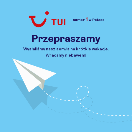
1
numer
w Polsce
Przejdź do TUI.pl
Przepraszamy
Wysłaliśmy nasz serwis na krótkie wakacje.
Wracamy niebawem!