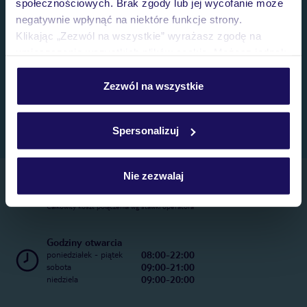
społecznościowych. Brak zgody lub jej wycofanie może
negatywnie wpłynąć na niektóre funkcje strony.
Klikając „Zezwól na wszystkie” wyrażasz zgodę na
umieszczenie wszystkich plików cookie. Możesz jednak
personalizować swój wybór wchodząc w zakładkę
„Szczegóły”
Zezwól na wszystkie
Szczegółowe informacje o plikach cookie znajdziesz
w
polityce plików cookies
oraz
polityce prywatności
.
Spersonalizuj
Nie zezwalaj
Telefoniczne Centrum Rezerwacji
22 270 31 20
Całkowity koszt połączenia wg stawki operatora
Godziny otwarcia
08:00-22:00
poniedziałek - piątek
09:00-21:00
sobota
09:00-20:00
niedziela