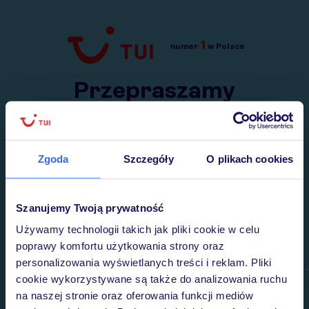
1
numer
w Polsce
Przejdź do TUI.pl
Przepraszamy
Wysłaliśmy nasz serwis na krótkie wakacje.
Wracamy niebawem!
Zgoda
Szczegóły
O plikach cookies
Szanujemy Twoją prywatność
Używamy technologii takich jak pliki cookie w celu
poprawy komfortu użytkowania strony oraz
personalizowania wyświetlanych treści i reklam. Pliki
cookie wykorzystywane są także do analizowania ruchu
na naszej stronie oraz oferowania funkcji mediów