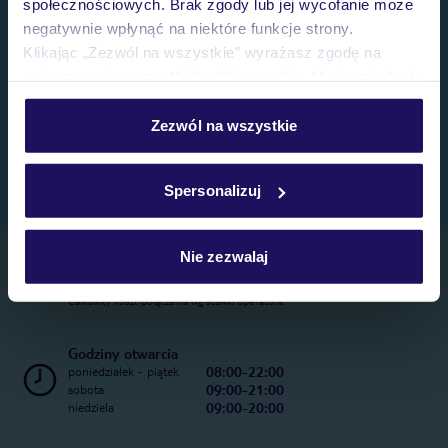
społecznościowych. Brak zgody lub jej wycofanie może
negatywnie wpłynąć na niektóre funkcje strony.
Klikając „Zezwól na wszystkie” wyrażasz zgodę na
umieszczenie wszystkich plików cookie. Możesz jednak
personalizować swój wybór wchodząc w zakładkę
„Szczegóły”
Zezwól na wszystkie
Szczegółowe informacje o plikach cookie znajdziesz
w
polityce plików cookies
oraz
polityce prywatności
.
Spersonalizuj
Nie zezwalaj
Telefoniczne Centrum Rezerwacji
22 270 31 20
Całkowity koszt połączenia wg stawki operatora
Godziny otwarcia
08:00-22:00
poniedziałek - piątek
09:00-21:00
sobota
09:00-20:00
niedziela