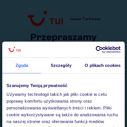
1
numer
w Polsce
Przejdź do TUI.pl
Przepraszamy
Wysłaliśmy nasz serwis na krótkie wakacje.
Wracamy niebawem!
Zgoda
Szczegóły
O plikach cookies
Szanujemy Twoją prywatność
Używamy technologii takich jak pliki cookie w celu
poprawy komfortu użytkowania strony oraz
personalizowania wyświetlanych treści i reklam. Pliki
cookie wykorzystywane są także do analizowania ruchu
na naszej stronie oraz oferowania funkcji mediów