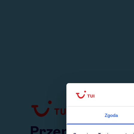
1
numer
w Polsce
Zgoda
Przejdź do TUI.pl
Przepraszamy