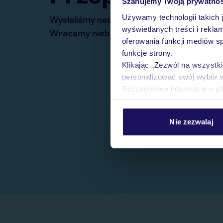
Szanujemy Twoją prywatno
Używamy technologii takich 
Wysłaliśmy nasz serwis na krótkie wakacj
wyświetlanych treści i rekla
Wracamy niebawem!
oferowania funkcji mediów s
funkcje strony.
Klikając „Zezwól na wszystk
personalizować swój wybór 
Szczegółowe informacje o pl
Nie zezwalaj