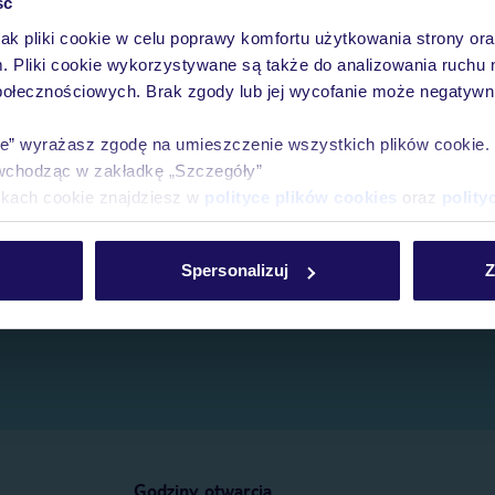
ść
jak pliki cookie w celu poprawy komfortu użytkowania strony or
e.
m. Pliki cookie wykorzystywane są także do analizowania ruchu 
połecznościowych. Brak zgody lub jej wycofanie może negatywni
ie” wyrażasz zgodę na umieszczenie wszystkich plików cookie
wchodząc w zakładkę „Szczegóły”
ikach cookie znajdziesz w
polityce plików cookies
oraz
polity
Spersonalizuj
Z
Godziny otwarcia