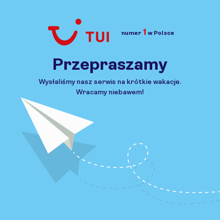
1
numer
w Polsce
Przejdź do TUI.pl
Przepraszamy
Wysłaliśmy nasz serwis na krótkie wakacje.
Wracamy niebawem!