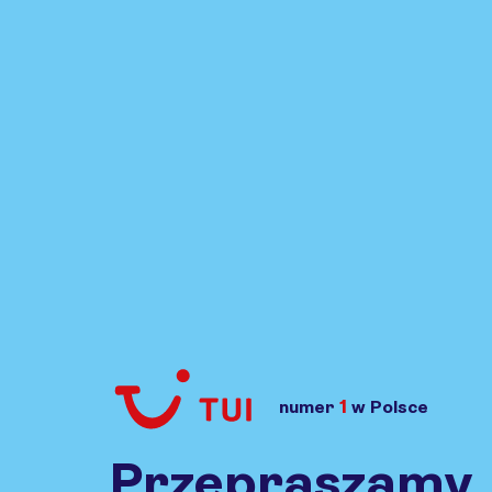
1
numer
w Polsce
Przejdź do TUI.pl
Przepraszamy