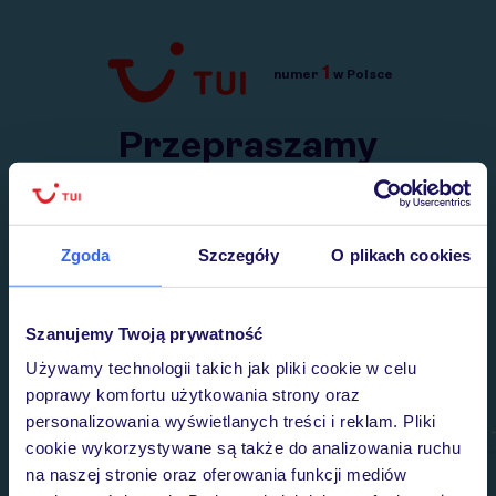
1
numer
w Polsce
Przejdź do TUI.pl
Przepraszamy
Wysłaliśmy nasz serwis na krótkie wakacje.
Wracamy niebawem!
Zgoda
Szczegóły
O plikach cookies
Szanujemy Twoją prywatność
Używamy technologii takich jak pliki cookie w celu
poprawy komfortu użytkowania strony oraz
personalizowania wyświetlanych treści i reklam. Pliki
cookie wykorzystywane są także do analizowania ruchu
na naszej stronie oraz oferowania funkcji mediów