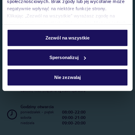
społecznościowych. Brak zgody lub jej wycofanie może
negatywnie wpłynąć na niektóre funkcje strony.
Klikając „Zezwól na wszystkie” wyrażasz zgodę na
umieszczenie wszystkich plików cookie. Możesz jednak
personalizować swój wybór wchodząc w zakładkę
„Szczegóły”
Zezwól na wszystkie
Szczegółowe informacje o plikach cookie znajdziesz
w
polityce plików cookies
oraz
polityce prywatności
.
Spersonalizuj
Nie zezwalaj
Telefoniczne Centrum Rezerwacji
22 270 31 20
Całkowity koszt połączenia wg stawki operatora
Godziny otwarcia
08:00-22:00
poniedziałek - piątek
09:00-21:00
sobota
09:00-20:00
niedziela