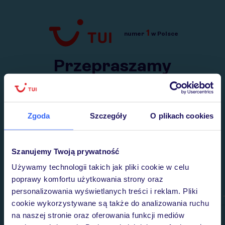
1
numer
w Polsce
Przejdź do TUI.pl
Przepraszamy
Wysłaliśmy nasz serwis na krótkie wakacje.
Wracamy niebawem!
Zgoda
Szczegóły
O plikach cookies
Szanujemy Twoją prywatność
Używamy technologii takich jak pliki cookie w celu
poprawy komfortu użytkowania strony oraz
personalizowania wyświetlanych treści i reklam. Pliki
cookie wykorzystywane są także do analizowania ruchu
na naszej stronie oraz oferowania funkcji mediów