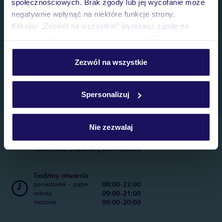
społecznościowych. Brak zgody lub jej wycofanie może
negatywnie wpłynąć na niektóre funkcje strony.
Klikając „Zezwól na wszystkie” wyrażasz zgodę na
umieszczenie wszystkich plików cookie. Możesz jednak
personalizować swój wybór wchodząc w zakładkę
„Szczegóły”
Zezwól na wszystkie
Szczegółowe informacje o plikach cookie znajdziesz
w
polityce plików cookies
oraz
polityce prywatności
.
Spersonalizuj
Nie zezwalaj
Telefoniczne Centrum Rezerwacji
22 270 31 20
Całkowity koszt połączenia wg stawki operatora
Godziny otwarcia
08:00-22:00
poniedziałek - piątek
09:00-21:00
sobota
09:00-20:00
niedziela