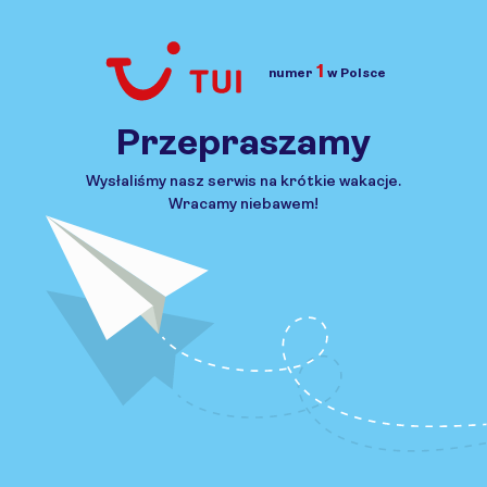
1
numer
w Polsce
Przejdź do TUI.pl
Przepraszamy
Wysłaliśmy nasz serwis na krótkie wakacje.
Wracamy niebawem!