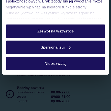
społecznościowych. Brak zgody lub jej wycofanie może
negatywnie wpłynąć na niektóre funkcje strony.
Klikając „Zezwól na wszystkie” wyrażasz zgodę na
umieszczenie wszystkich plików cookie. Możesz jednak
personalizować swój wybór wchodząc w zakładkę
„Szczegóły”
Zezwól na wszystkie
Szczegółowe informacje o plikach cookie znajdziesz
w
polityce plików cookies
oraz
polityce prywatności
.
Spersonalizuj
Nie zezwalaj
Telefoniczne Centrum Rezerwacji
22 270 31 20
Całkowity koszt połączenia wg stawki operatora
Godziny otwarcia
08:00-22:00
poniedziałek - piątek
09:00-21:00
sobota
09:00-20:00
niedziela