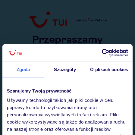
1
numer
w Polsce
Przejdź do TUI.pl
Przepraszamy
Wysłaliśmy nasz serwis na krótkie wakacje.
Wracamy niebawem!
Zgoda
Szczegóły
O plikach cookies
Szanujemy Twoją prywatność
Używamy technologii takich jak pliki cookie w celu
poprawy komfortu użytkowania strony oraz
personalizowania wyświetlanych treści i reklam. Pliki
cookie wykorzystywane są także do analizowania ruchu
na naszej stronie oraz oferowania funkcji mediów