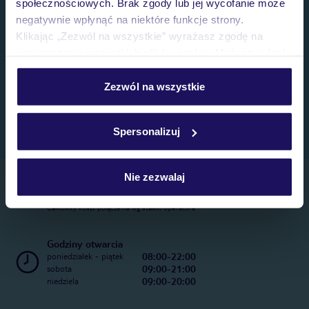
społecznościowych. Brak zgody lub jej wycofanie może
negatywnie wpłynąć na niektóre funkcje strony.
Klikając „Zezwól na wszystkie” wyrażasz zgodę na
umieszczenie wszystkich plików cookie. Możesz jednak
personalizować swój wybór wchodząc w zakładkę
„Szczegóły”
Zezwól na wszystkie
Szczegółowe informacje o plikach cookie znajdziesz
w
polityce plików cookies
oraz
polityce prywatności
.
Spersonalizuj
Nie zezwalaj
Telefoniczne Centrum Rezerwacji
22 270 31 20
Całkowity koszt połączenia wg stawki operatora
Godziny otwarcia
08:00-22:00
poniedziałek - piątek
09:00-21:00
sobota
09:00-20:00
niedziela