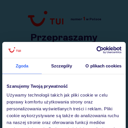
1
numer
w Polsce
Przejdź do TUI.pl
Przepraszamy
Wysłaliśmy nasz serwis na krótkie wakacje.
Wracamy niebawem!
Zgoda
Szczegóły
O plikach cookies
Szanujemy Twoją prywatność
Używamy technologii takich jak pliki cookie w celu
poprawy komfortu użytkowania strony oraz
personalizowania wyświetlanych treści i reklam. Pliki
cookie wykorzystywane są także do analizowania ruchu
na naszej stronie oraz oferowania funkcji mediów