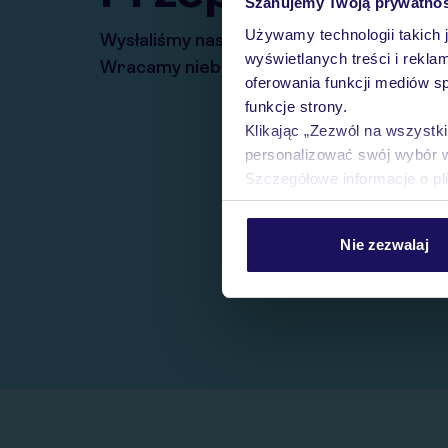
Szanujemy Twoją prywatno
Używamy technologii takich 
Wysłaliśmy nasz serwis na krótkie wakacj
wyświetlanych treści i rekla
Wracamy niebawem!
oferowania funkcji mediów s
funkcje strony.
Klikając „Zezwól na wszystk
personalizować swój wybór 
Szczegółowe informacje o pl
Nie zezwalaj