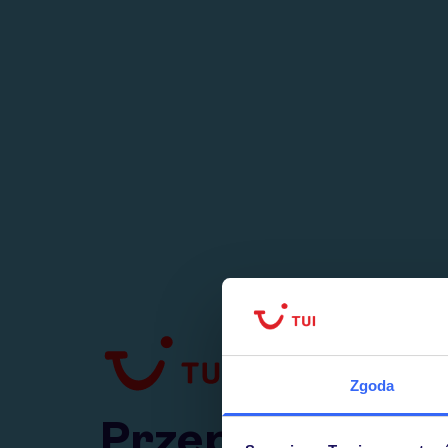
1
numer
w Polsce
Zgoda
Przejdź do TUI.pl
Przepraszamy