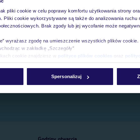
ść
jak pliki cookie w celu poprawy komfortu użytkowania strony or
e.
m. Pliki cookie wykorzystywane są także do analizowania ruchu 
połecznościowych. Brak zgody lub jej wycofanie może negatywni
ie” wyrażasz zgodę na umieszczenie wszystkich plików cookie
wchodząc w zakładkę „Szczegóły”
ikach cookie znajdziesz w
polityce plików cookies
oraz
polity
Spersonalizuj
Z
Godziny otwarcia