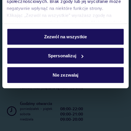
społecznościowych. Brak zgody lub jej wycofanie może
negatywnie wpłynąć na niektóre funkcje strony.
Klikając „Zezwól na wszystkie” wyrażasz zgodę na
umieszczenie wszystkich plików cookie. Możesz jednak
personalizować swój wybór wchodząc w zakładkę
„Szczegóły”
Zezwól na wszystkie
Szczegółowe informacje o plikach cookie znajdziesz
w
polityce plików cookies
oraz
polityce prywatności
.
Spersonalizuj
Nie zezwalaj
Telefoniczne Centrum Rezerwacji
22 270 31 20
Całkowity koszt połączenia wg stawki operatora
Godziny otwarcia
08:00-22:00
poniedziałek - piątek
09:00-21:00
sobota
09:00-20:00
niedziela