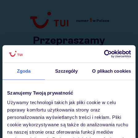
1
numer
w Polsce
Przejdź do TUI.pl
Przepraszamy
Wysłaliśmy nasz serwis na krótkie wakacje.
Wracamy niebawem!
Zgoda
Szczegóły
O plikach cookies
Szanujemy Twoją prywatność
Używamy technologii takich jak pliki cookie w celu
poprawy komfortu użytkowania strony oraz
personalizowania wyświetlanych treści i reklam. Pliki
cookie wykorzystywane są także do analizowania ruchu
na naszej stronie oraz oferowania funkcji mediów