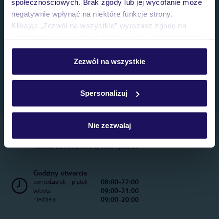
społecznościowych. Brak zgody lub jej wycofanie może
negatywnie wpłynąć na niektóre funkcje strony.
Klikając „Zezwól na wszystkie” wyrażasz zgodę na
umieszczenie wszystkich plików cookie. Możesz jednak
personalizować swój wybór wchodząc w zakładkę
„Szczegóły”
Zezwól na wszystkie
Szczegółowe informacje o plikach cookie znajdziesz
w
polityce plików cookies
oraz
polityce prywatności
.
Spersonalizuj
Nie zezwalaj
Telefoniczne Centrum Rezerwacji
22 270 31 20
Całkowity koszt połączenia wg stawki operatora
Godziny otwarcia
08:00-22:00
poniedziałek - piątek
09:00-21:00
sobota
09:00-20:00
niedziela