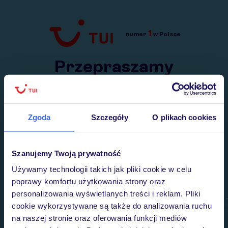
1
numer
w Polsce
Przejdź do TUI.pl
Przepraszamy
Wysłaliśmy nasz serwis na krótkie wakacje.
Wracamy niebawem!
Zgoda
Szczegóły
O plikach cookies
Szanujemy Twoją prywatność
Używamy technologii takich jak pliki cookie w celu
poprawy komfortu użytkowania strony oraz
personalizowania wyświetlanych treści i reklam. Pliki
cookie wykorzystywane są także do analizowania ruchu
na naszej stronie oraz oferowania funkcji mediów