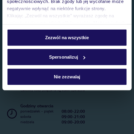
społecznościowych. Brak zgody lub jej wycofanie może
negatywnie wpłynąć na niektóre funkcje strony.
Klikając „Zezwól na wszystkie” wyrażasz zgodę na
umieszczenie wszystkich plików cookie. Możesz jednak
personalizować swój wybór wchodząc w zakładkę
„Szczegóły”
Zezwól na wszystkie
Szczegółowe informacje o plikach cookie znajdziesz
w
polityce plików cookies
oraz
polityce prywatności
.
Spersonalizuj
Nie zezwalaj
Telefoniczne Centrum Rezerwacji
22 270 31 20
Całkowity koszt połączenia wg stawki operatora
Godziny otwarcia
08:00-22:00
poniedziałek - piątek
09:00-21:00
sobota
09:00-20:00
niedziela