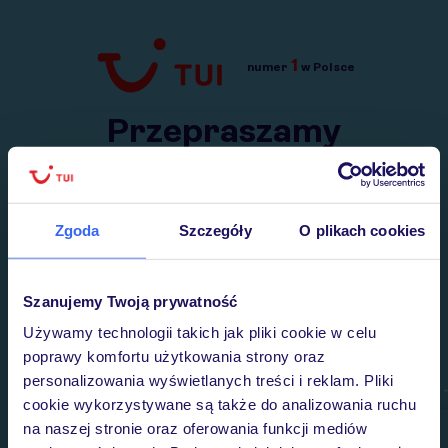
1
numer
w Polsce
Przejdź do TUI.pl
Przepraszamy
Wysłaliśmy nasz serwis na krótkie wakacje.
Wracamy niebawem!
Zgoda
Szczegóły
O plikach cookies
Szanujemy Twoją prywatność
Używamy technologii takich jak pliki cookie w celu
poprawy komfortu użytkowania strony oraz
personalizowania wyświetlanych treści i reklam. Pliki
cookie wykorzystywane są także do analizowania ruchu
na naszej stronie oraz oferowania funkcji mediów