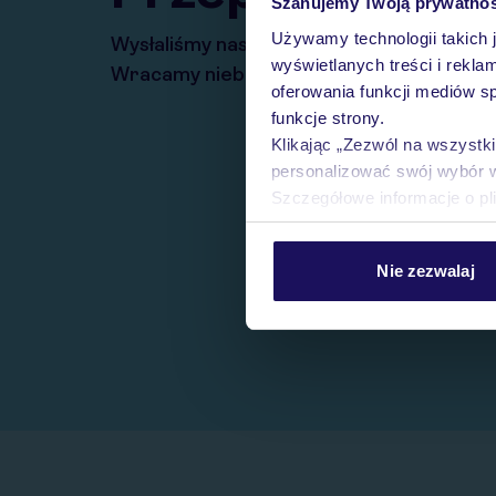
Szanujemy Twoją prywatno
Używamy technologii takich 
Wysłaliśmy nasz serwis na krótkie wakacj
wyświetlanych treści i rekla
Wracamy niebawem!
oferowania funkcji mediów s
funkcje strony.
Klikając „Zezwól na wszystk
personalizować swój wybór 
Szczegółowe informacje o pl
Nie zezwalaj