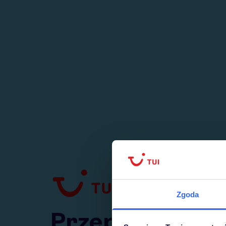
1
numer
w Polsce
Zgoda
Przejdź do TUI.pl
Przepraszamy