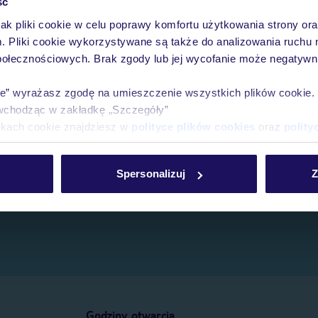
ść
jak pliki cookie w celu poprawy komfortu użytkowania strony or
e.
m. Pliki cookie wykorzystywane są także do analizowania ruchu 
połecznościowych. Brak zgody lub jej wycofanie może negatywni
ie” wyrażasz zgodę na umieszczenie wszystkich plików cookie
wchodząc w zakładkę „Szczegóły”
ikach cookie znajdziesz w
polityce plików cookies
oraz
polity
Spersonalizuj
Z
Godziny otwarcia