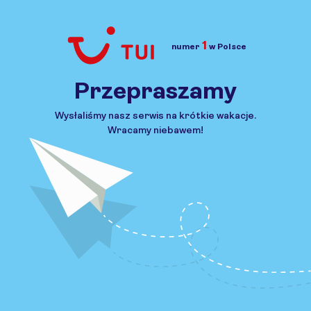
1
numer
w Polsce
Przejdź do TUI.pl
Przepraszamy
Wysłaliśmy nasz serwis na krótkie wakacje.
Wracamy niebawem!