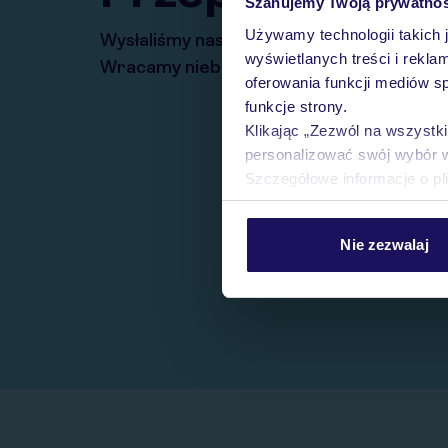
Szanujemy Twoją prywatno
Używamy technologii takich 
Wysłaliśmy nasz serwis na krótkie wakacj
wyświetlanych treści i rekla
Wracamy niebawem!
oferowania funkcji mediów s
funkcje strony.
Klikając „Zezwól na wszystk
personalizować swój wybór 
Szczegółowe informacje o pl
Nie zezwalaj