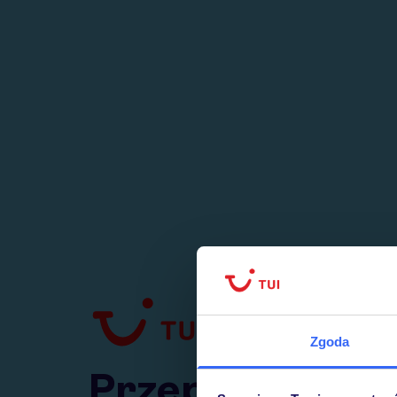
1
numer
w Polsce
Zgoda
Przejdź do TUI.pl
Przepraszamy