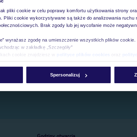
ść
jak pliki cookie w celu poprawy komfortu użytkowania strony or
e.
m. Pliki cookie wykorzystywane są także do analizowania ruchu 
połecznościowych. Brak zgody lub jej wycofanie może negatywni
ie” wyrażasz zgodę na umieszczenie wszystkich plików cookie
wchodząc w zakładkę „Szczegóły”
ikach cookie znajdziesz w
polityce plików cookies
oraz
polity
Spersonalizuj
Z
Godziny otwarcia