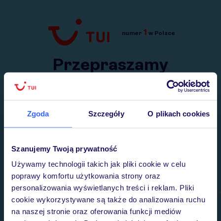
1
numer
w Polsce
Przejdź do TUI.pl
Przepraszamy
Wysłaliśmy nasz serwis na krótkie wakacje.
Wracamy niebawem!
Zgoda
Szczegóły
O plikach cookies
Szanujemy Twoją prywatność
Używamy technologii takich jak pliki cookie w celu
poprawy komfortu użytkowania strony oraz
personalizowania wyświetlanych treści i reklam. Pliki
cookie wykorzystywane są także do analizowania ruchu
na naszej stronie oraz oferowania funkcji mediów