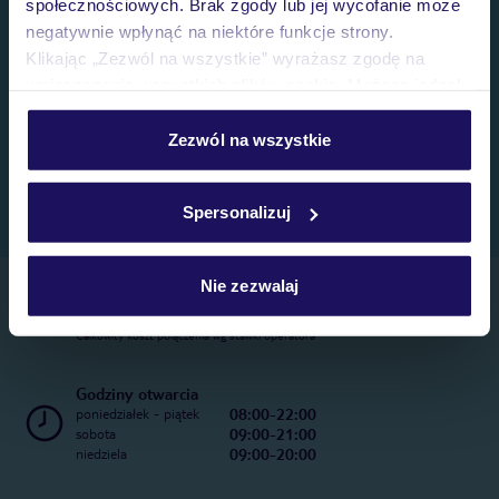
społecznościowych. Brak zgody lub jej wycofanie może
negatywnie wpłynąć na niektóre funkcje strony.
Klikając „Zezwól na wszystkie” wyrażasz zgodę na
umieszczenie wszystkich plików cookie. Możesz jednak
personalizować swój wybór wchodząc w zakładkę
„Szczegóły”
Zezwól na wszystkie
Szczegółowe informacje o plikach cookie znajdziesz
w
polityce plików cookies
oraz
polityce prywatności
.
Spersonalizuj
Nie zezwalaj
Telefoniczne Centrum Rezerwacji
22 270 31 20
Całkowity koszt połączenia wg stawki operatora
Godziny otwarcia
08:00-22:00
poniedziałek - piątek
09:00-21:00
sobota
09:00-20:00
niedziela