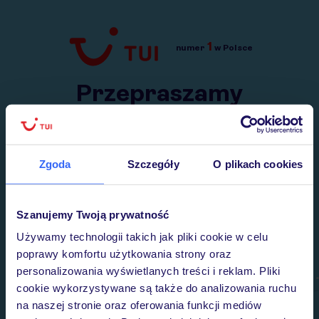
1
numer
w Polsce
Przejdź do TUI.pl
Przepraszamy
Wysłaliśmy nasz serwis na krótkie wakacje.
Wracamy niebawem!
Zgoda
Szczegóły
O plikach cookies
Szanujemy Twoją prywatność
Używamy technologii takich jak pliki cookie w celu
poprawy komfortu użytkowania strony oraz
personalizowania wyświetlanych treści i reklam. Pliki
cookie wykorzystywane są także do analizowania ruchu
na naszej stronie oraz oferowania funkcji mediów