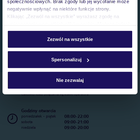
społecznościowych. Brak zgody lub jej wycofanie może
negatywnie wpłynąć na niektóre funkcje strony.
Klikając „Zezwól na wszystkie” wyrażasz zgodę na
umieszczenie wszystkich plików cookie. Możesz jednak
personalizować swój wybór wchodząc w zakładkę
„Szczegóły”
Zezwól na wszystkie
Szczegółowe informacje o plikach cookie znajdziesz
w
polityce plików cookies
oraz
polityce prywatności
.
Spersonalizuj
Nie zezwalaj
Telefoniczne Centrum Rezerwacji
22 270 31 20
Całkowity koszt połączenia wg stawki operatora
Godziny otwarcia
08:00-22:00
poniedziałek - piątek
09:00-21:00
sobota
09:00-20:00
niedziela